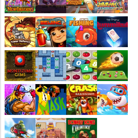
Jogaê
Jogaê
Jogaê
Jogaê
Jogaê
Jogaê
Jogaê
Jogaê
Jogaê
Jogaê
Jogaê
Jogaê
Jogaê
Jogaê
Jogaê
Jogaê