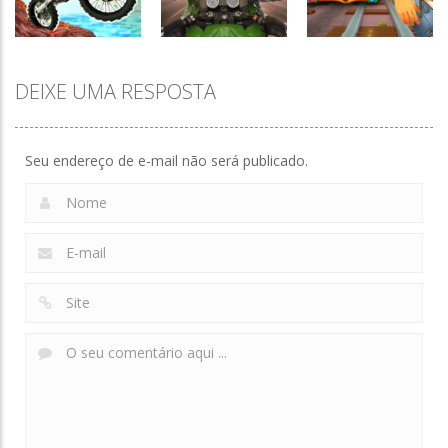
Dirt Bike Mad
Subway
DEIXE UMA RESPOSTA
Skills
Motorbike
Surfers Zurich
1.17K
1.34K
3.33K
Seu endereço de e-mail não será publicado.