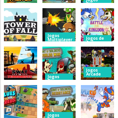
Diversos
Jogos
Super Bomberman
-
Super Bomberman foi o prim
Diversos
2D Fantasy
Jogos de
Ação
Tower
Tower
Hero Merge
Defense 2
Defence
586
545
834
Jogos
Jogos de
Multiplayer
Ação
Online
Battle For
Jogos
Last Zombie
Arcade
Powerful
Defense
Tower of Fall
Kingdom
Jogos
968
1.09K
730
Arcade
Jogos
Diversos
Mini
Jogos
Arcade
Army of
Guardians:
SWAT Force vs
Soldiers :
Castle
TERRORISTS
Worlds War
Defense
631
655
669
Jogos