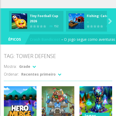
TIny Football Cup
Fishing: Catch th
Angry Birds
-
O Angry Birds se arrisca na Star Cu

2026
..
152
188
Super Bomberman
-
Super Bomberman foi o prim
ÉPICOS
Crash Bandicoot
-
O jogo segue como aventuras d
Super Smash Remix
-
Se tem saudades de jogar S
TAG: TOWER DEFENSE
Subway Surf: Mônaco
-
Concordo – há muito temp
Mostra:
Grade
Plants vs Zombies
-
Só mesmo as plantas podem p
Ordenar:
Recentes primeiro
Tekken 3
-
Lute em cenários diferentes com os lu
Super Mario All-Stars
-
Super Mario All-Stars é u
Mario Bros World
-
Mario Bros World um novo tip
Angry Birds
-
O Angry Birds se arrisca na Star Cu
Jogos