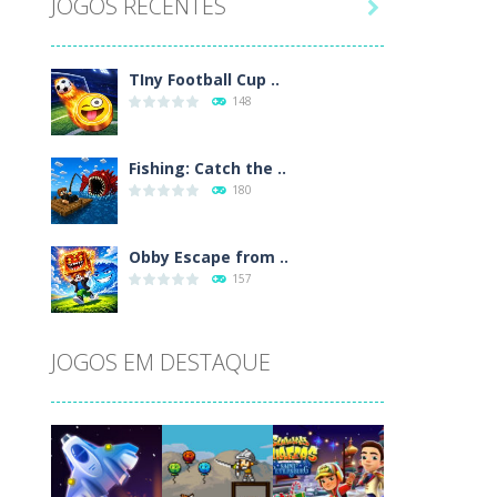
JOGOS RECENTES

TIny Football Cup ..
148
Fishing: Catch the ..
180
Obby Escape from ..
157
Meme Myth:Wukong
JOGOS EM DESTAQUE
134
Velocity Breaker
164