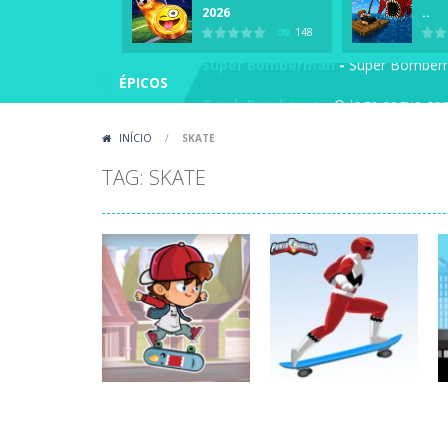
Angry Birds
-
O Angry Birds se arris
2026
..
148
Super Bomberman
-
Super Bomberma
ÉPICOS
Crash Bandicoot
-
O jogo segue com
Super Smash Remix
-
Se tem saudad
INÍCIO
/
SKATE
Subway Surf: Mônaco
-
Concordo – 
TAG: SKATE
Plants vs Zombies
-
Só mesmo as pl
Silent Hill
-
Após sofrer um acidente 
Tekken 3
-
Lute em cenários diferen
Super Mario All-Stars
-
Super Mario 
Mario Bros World
-
Mario Bros Worl
Angry Birds
-
O Angry Birds se arris
Jogos de Ação
Jogos Diversos
Super Bomberman
-
Super Bomberma