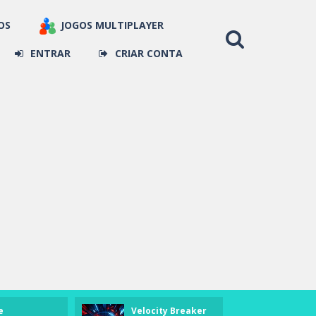
OS
JOGOS MULTIPLAYER
ENTRAR
CRIAR CONTA
e
Velocity Breaker
Space