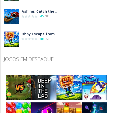
Fishing: Catch the ..
180
Obby Escape from ..
156
Meme Myth:Wukong
JOGOS EM DESTAQUE
133
Velocity Breaker
161
Zombie Defense: ..
132