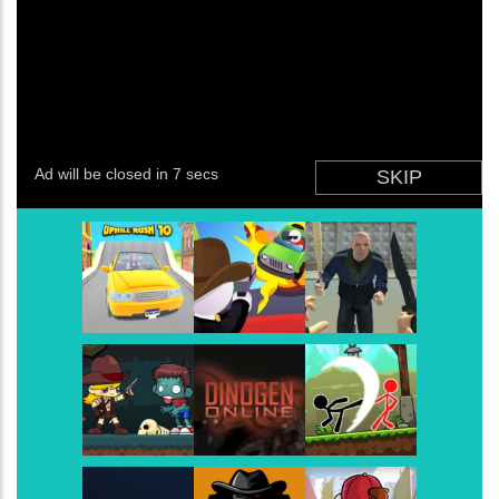
Super Bomberman
-
Super Bomberman foi o prim
Play
Play
Play