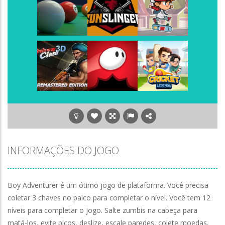
Play
Play
Play
Play
Play
Play
Play
Play
Play
INFORMAÇÕES DO JOGO
Boy Adventurer é um ótimo jogo de plataforma. Você precisa
coletar 3 chaves no palco para completar o nível. Você tem 12
níveis para completar o jogo. Salte zumbis na cabeça para
matá-los, evite picos, deslize, escale paredes, colete moedas.