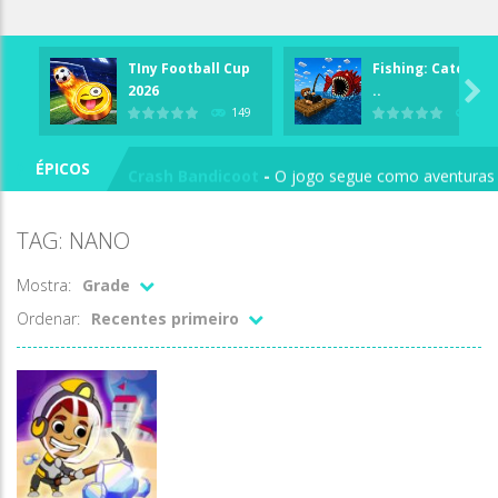
TIny Football Cup
Fishing: Catch th
Angry Birds
-
O Angry Birds se arrisca na Star Cu

2026
..
149
181
Super Bomberman
-
Super Bomberman foi o prim
ÉPICOS
Crash Bandicoot
-
O jogo segue como aventuras d
Super Smash Remix
-
Se tem saudades de jogar S
TAG: NANO
Subway Surf: Mônaco
-
Concordo – há muito temp
Mostra:
Grade
Plants vs Zombies
-
Só mesmo as plantas podem p
Ordenar:
Recentes primeiro
Tekken 3
-
Lute em cenários diferentes com os lu
Super Mario All-Stars
-
Super Mario All-Stars é u
Mario Bros World
-
Mario Bros World um novo tip
Angry Birds
-
O Angry Birds se arrisca na Star Cu