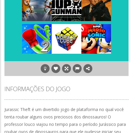
Play
Play
Play
Play
Play
Play
Play
Play
Play
INFORMAÇÕES DO JOGO
Jurassic Theft é um divertido jogo de plataforma no qual você
tenta roubar alguns ovos preciosos dos dinossauros! O
professor louco viajou no tempo para o período Jurássico para
roubar ovos de dinossauros para que ele pudesse iniciar seu