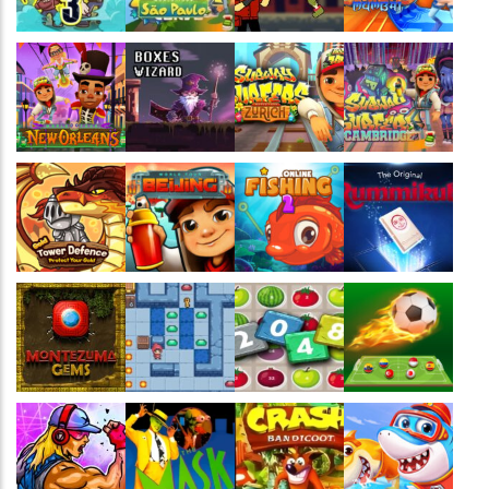
Jogaê
Jogaê
Jogaê
Jogaê
Jogaê
Jogaê
Jogaê
Jogaê
Jogaê
Jogaê
Jogaê
Jogaê
Jogaê
Jogaê
Jogaê
Jogaê
Jogaê
Jogaê
Jogaê
Jogaê