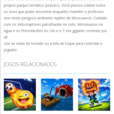
próprio parque temático Jurássico. Você precisa coletar todos
os ovos que puder encontrar enquanto mantém o professor
vivo neste perigoso ambiente repleto de dinossauros. Cuidado
com os Velociraptores patrulhando no solo, Mosasaurus na
água e os Pterodáctilos no céu e o T-rex gigante correndo por
aí!
Use as setas do teclado ou a tela de toque para controlar o
jogador.
JOGOS RELACIONADOS