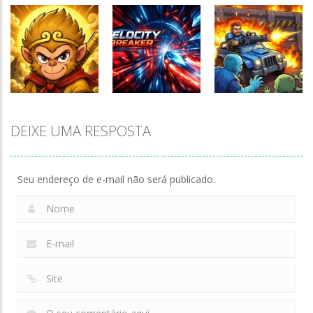
Fishing: Catch
Obby Escape
TIny Football
the Secret
from Tsunami
Cup 2026
Brainrot
Brainrot
150
184
159
Zombie
DEIXE UMA RESPOSTA
Meme
Velocity
Defense: Last
Myth:Wukong
Breaker
Stand
136
166
134
Seu endereço de e-mail não será publicado.