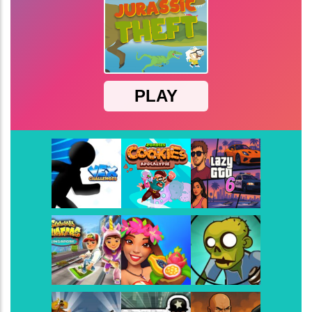
Super Bomberman
-
Super Bomberman foi o prim
Play
Play
Play