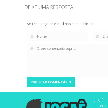
DEIXE UMA RESPOSTA
Seu endereço de e-mail não será publicado.
Jogaê - 
da Inter