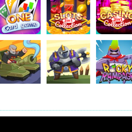
Black Jack
DevilRoom
Unlimited
GPU Mining
924
1.07K
Slots Collection
Casino Collecti
ONE Card Game
3in1
3in1
762
755
Rocky Rampag
Tank MIX
Heroes Towers
Online
1.09K
948