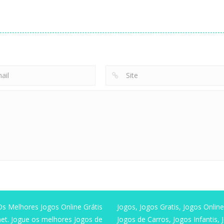
Os Melhores Jogos Online Grátis
Jogos, Jogos Gratis, Jogos Online
net. Jogue os melhores Jogos de
Jogos de Carros, Jogos Infantis,