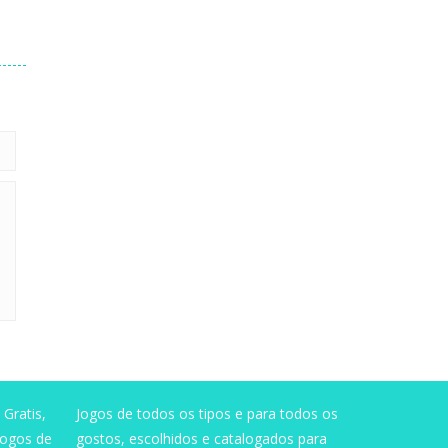
 Gratis,
Jogos de todos os tipos e para todos os
 Jogos de
gostos, escolhidos e catalogados para