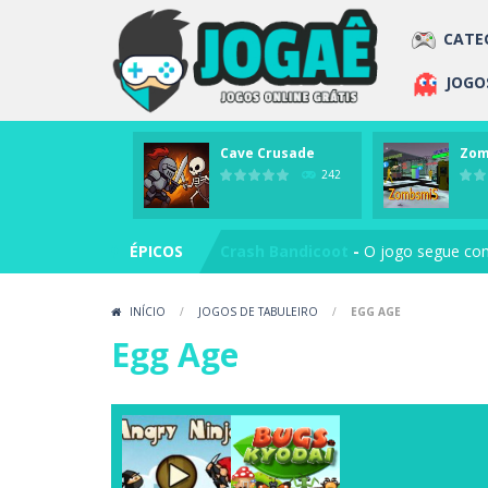
CATE
Jogos 
Jogos
Jogos
Jogos
Jogos
Jogos
Jogos
Jogos
Jogo
Jogo
Jogo
Jogo
Jogo
Jogo
Jogo
JOGO
Cave Crusade
Zom
Angry Birds
-
O Angry Birds se arris
242
Super Bomberman
-
Super Bomberma
ÉPICOS
Crash Bandicoot
-
O jogo segue com
Super Smash Remix
-
Se tem saudad
INÍCIO
/
JOGOS DE TABULEIRO
/
EGG AGE
Subway Surf: Mônaco
-
Concordo – 
Egg Age
Plants vs Zombies
-
Só mesmo as pl
Silent Hill
-
Após sofrer um acidente 
Tekken 3
-
Lute em cenários diferen