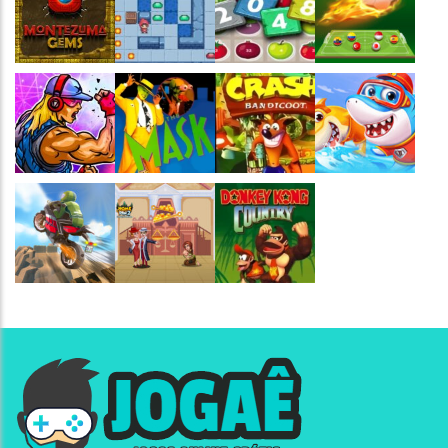
Jogaê
Jogaê
Jogaê
Jogaê
Jogaê
Jogaê
Jogaê
Jogaê
Jogaê
Jogaê
Jogaê
Jogaê
Jogaê
Jogaê
Jogaê