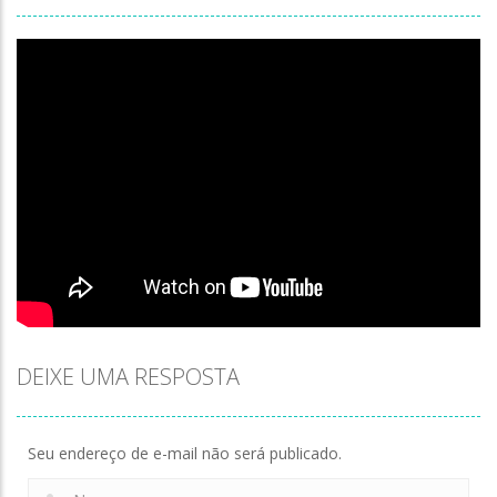
Myth:Wukong
Breaker
Stand
136
168
136
DEIXE UMA RESPOSTA
Seu endereço de e-mail não será publicado.