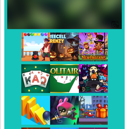
Play
Play
Play
Play
Play
Play