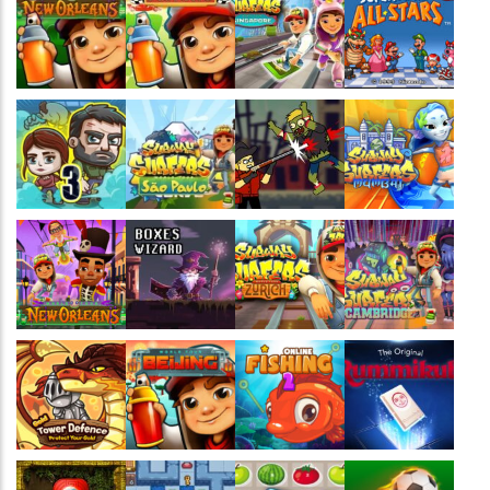
Jogaê
Jogaê
Jogaê
Jogaê
Jogaê
Jogaê
Jogaê
Jogaê
Jogaê
Jogaê
Jogaê
Jogaê