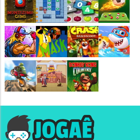
Jogaê
Jogaê
Jogaê
Jogaê
Jogaê
Jogaê
Jogaê
Jogaê
Jogaê
Jogaê
Jogaê
Jogaê
Jogaê
Jogaê
Jogaê