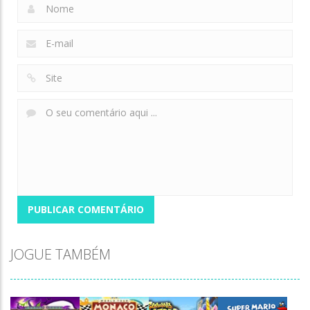
JOGUE TAMBÉM