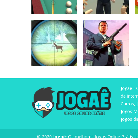
747
1.04K
Jogos 3D
Jogos 3D
3d Billiard
Russian Battle
Piramid
Royale
1.44K
821
Jogos de Ação
Jogaê - 
GTA Crime
Jogos de Tiro
da Inter
Hunter
Simulator
Carros, 
863
1.23K
Jogos Mu
jogos di
© 2020
Jogaê
: Os melhores Jogos Online Grátis. 