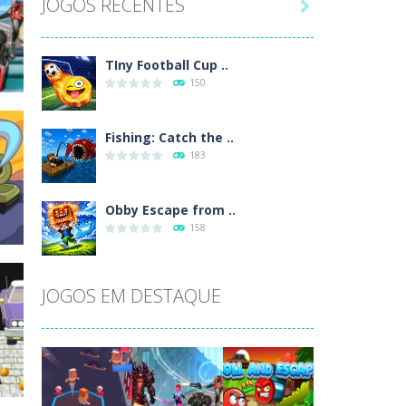
JOGOS RECENTES

21K
TIny Football Cup ..
150
Fishing: Catch the ..
r
183
986
Obby Escape from ..
158
Meme Myth:Wukong
JOGOS EM DESTAQUE
136
Velocity Breaker
09K
166