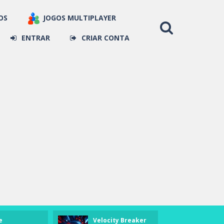
OS
JOGOS MULTIPLAYER
ENTRAR
CRIAR CONTA
e
Velocity Breaker
Space