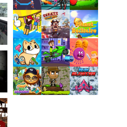
Space Arena
162
Zombie Defense: ..
909
Play
Play
Play
133
Bottle Storm: Elite ..
161
Play
Play
Play
on
Wrestling ..
140
877
Play
Play
Play
Burger Here
144
Play
Play
Play
Tank Strike ..
163