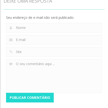
DEIXE UMA RESPOSTA
Killer: Top gun
Edition
Tekken 3
Shots
1.18K
1.5K
791
Seu endereço de e-mail não será publicado.