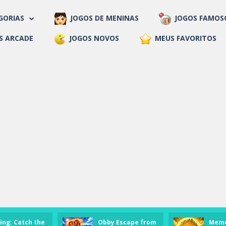
GORIAS
JOGOS DE MENINAS
JOGOS FAMOS
de Educar
 3D
 Arcade
 Clássicos
 de Esporte
 de Meninas
 Multiplayer
 Puzzles
s de 2
s de Ação
s de Aventura
s de Corrida
s de Estratégia
s de Luta
s de Tiro
S ARCADE
JOGOS NOVOS
MEUS FAVORITOS
ing: Catch the
Obby Escape from
Mem