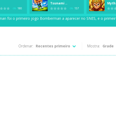
ca na Star Cup enquanto enfrenta oponentes individuais! Compita com 
Tsunami ..
Myth
180
157
n foi o primeiro jogo Bomberman a aparecer no SNES, e o primeiro 
o aventuras de Crash , um marsupial geneticamente modificado que pr
es de jogar Super Smash Flash 2, então, há motivos para ficar feliz!
há muito tempo não havia notícias de nosso amante para incomodar a 
Ordenar:
Recentes primeiro
Mostra:
Grade
antas podem parar o ataque dos zumbis. Coloque as plantas no camp
na estrada, tentando desviar de uma mulher em meio ao nevoeiro, M
tes com os lutadores especiais, os combates especiais do Tekken Com
All-Stars é uma compilação de quatro jogos eletrônicos da série Mari
d um novo tipo de jogo Mario que você pode jogar com uma mão. Vo
ca na Star Cup enquanto enfrenta oponentes individuais! Compita com 
n foi o primeiro jogo Bomberman a aparecer no SNES, e o primeiro 