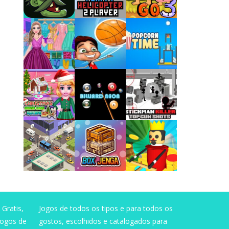
Space Arena
159
Zombie Defense: ..
Play
Play
Play
132
Bottle Storm: Elite ..
160
Play
Play
Play
Wrestling ..
139
Play
Play
Play
Burger Here
142
 Gratis,
Jogos de todos os tipos e para todos os
Play
Play
Play
Tank Strike ..
 Jogos de
gostos, escolhidos e catalogados para
161