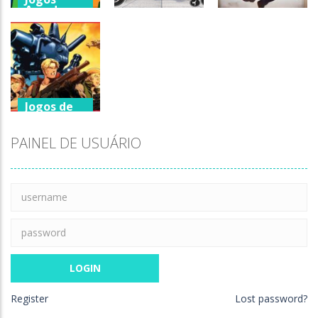
Arcade
Jogos
Super Bomberman
-
Super Bomberman foi o prim
Jogos de
Arcade
Ação
Draw Action:
Freestyle
Streets Of
Western Fight
Fight
Rage
201
685
1.08K
Jogos de
Aventura
RAMBO METAL
PAINEL DE USUÁRIO
SLUG ATTACK
1.07K
Register
Lost password?