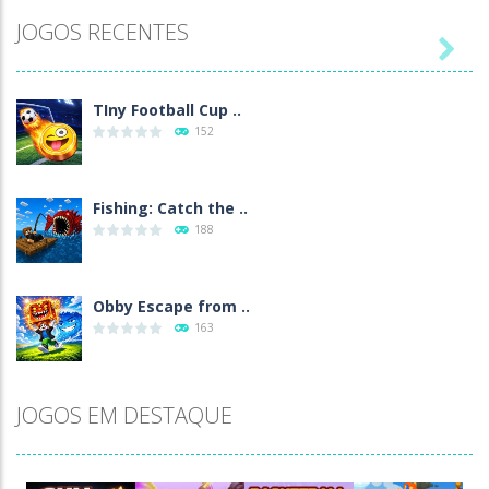
JOGOS RECENTES

TIny Football Cup ..
152
Fishing: Catch the ..
188
Obby Escape from ..
163
Meme Myth:Wukong
JOGOS EM DESTAQUE
136