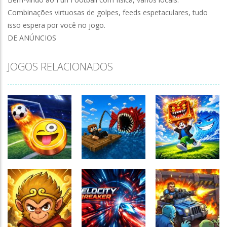
Combinações virtuosas de golpes, feeds espetaculares, tudo
isso espera por você no jogo.
DE ANÚNCIOS
JOGOS RELACIONADOS
Fishing: Catch
Obby Escape
TIny Football
the Secret
from Tsunami
Cup 2026
Brainrot
Brainrot
150
183
158