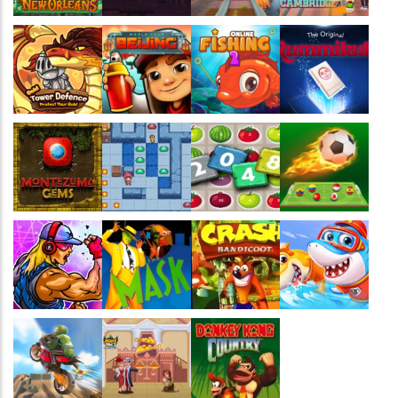
Jogaê
Jogaê
Jogaê
Jogaê
Jogaê
Jogaê
Jogaê
Jogaê
Jogaê
Jogaê
Jogaê
Jogaê
Jogaê
Jogaê
Jogaê
Jogaê