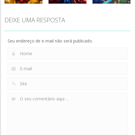
Zombie
DEIXE UMA RESPOSTA
Meme
Velocity
Defense: Last
Myth:Wukong
Breaker
Stand
136
166
133
Seu endereço de e-mail não será publicado.