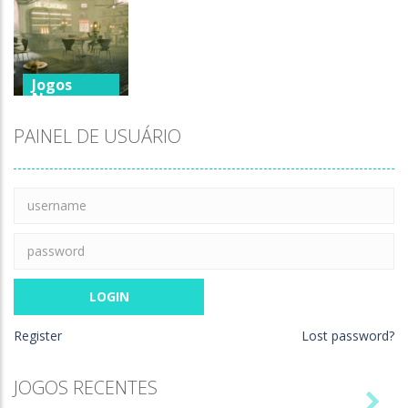
Mario Bros World
-
Mario Bros World um novo tip
Angry Birds
-
O Angry Birds se arrisca na Star Cu
Jogos
Novos
Super Bomberman
-
Super Bomberman foi o prim
Awareness
PAINEL DE USUÁRIO
Game: The
Robot Bar
719
Register
Lost password?
JOGOS RECENTES
