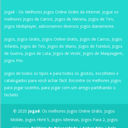
Jogaê - Os Melhores Jogos Online Grátis da Internet. Jogue os
Tank Strike ..
melhores Jogos de Carros, Jogos de Menina, Jogos de Tiro,
162
Jogos Multiplayer, adicionamos diversos jogos diariamente.
Jogos, Jogos Gratis, Jogos Online Gratis, Jogos de Carros, Jogos
Football Superstars ..
Infantis, Jogos de Tiro, Jogos do Mario, Jogos de Futebol, Jogos
135
de Guerra, Jogos de Luta, Jogos de Vestir, Jogos de Maquiagem,
Jogos Friv.
Jogos de todos os tipos e para todos os gostos, escolhidos e
catalogados para você achar fácil. Encontre os melhores jogos
para jogar sozinho, para jogar com um amigo partilhando o
teclado.
© 2020
Jogaê
: Os melhores Jogos Online Grátis. Jogos
Mobile, Jogos Html 5, Jogos Meninas, Jogos Para 2, Jogos