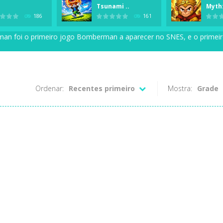
ca na Star Cup enquanto enfrenta oponentes individuais! Compita com 
Tsunami ..
Myth
186
161
n foi o primeiro jogo Bomberman a aparecer no SNES, e o primeiro 
o aventuras de Crash , um marsupial geneticamente modificado que pr
es de jogar Super Smash Flash 2, então, há motivos para ficar feliz!
há muito tempo não havia notícias de nosso amante para incomodar a 
Ordenar:
Recentes primeiro
Mostra:
Grade
antas podem parar o ataque dos zumbis. Coloque as plantas no camp
na estrada, tentando desviar de uma mulher em meio ao nevoeiro, M
tes com os lutadores especiais, os combates especiais do Tekken Com
All-Stars é uma compilação de quatro jogos eletrônicos da série Mari
d um novo tipo de jogo Mario que você pode jogar com uma mão. Vo
ca na Star Cup enquanto enfrenta oponentes individuais! Compita com 
n foi o primeiro jogo Bomberman a aparecer no SNES, e o primeiro 