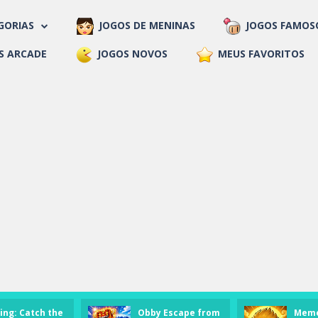
GORIAS
JOGOS DE MENINAS
JOGOS FAMOS
de Educar
 3D
 Arcade
 Clássicos
 de Esporte
 de Meninas
 Multiplayer
 Puzzles
s de 2
s de Ação
s de Aventura
s de Corrida
s de Estratégia
s de Luta
s de Tiro
S ARCADE
JOGOS NOVOS
MEUS FAVORITOS
ing: Catch the
Obby Escape from
Mem