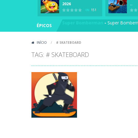
Angry Birds
-
O Angry Birds se arris
2026
..
151
Super Bomberman
-
Super Bomberma
ÉPICOS
Crash Bandicoot
-
O jogo segue com
Super Smash Remix
-
Se tem saudad
INÍCIO
/
# SKATEBOARD
Subway Surf: Mônaco
-
Concordo – 
TAG: # SKATEBOARD
Plants vs Zombies
-
Só mesmo as pl
Silent Hill
-
Após sofrer um acidente 
Tekken 3
-
Lute em cenários diferen
Super Mario All-Stars
-
Super Mario 
Mario Bros World
-
Mario Bros Worl
Angry Birds
-
O Angry Birds se arris
Jogos de Corrida
Super Bomberman
-
Super Bomberma