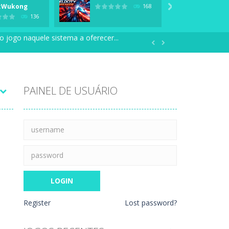
seus amigos, saia por...
:Wukong
168

136
jogo naquele sistema a oferecer...
ecisa enfrentar o cientista...


 O Super Smash Remix é parecido...
polícia das estações ferroviárias,...
PAINEL DE USUÁRIO
o com muita estratégia para impedir...
ason desperta sem a sua...
o essa versão é do Playstation,...
o: Super Mario Bros., Super Mario...
cê controla Mario tocando enquanto...
Register
Lost password?
seus amigos, saia por...
jogo naquele sistema a oferecer...