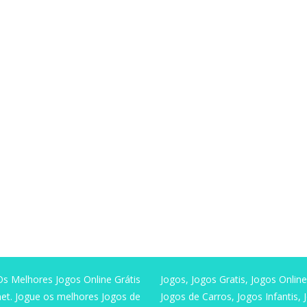
Os Melhores Jogos Online Grátis
Jogos, Jogos Gratis, Jogos Online
net. Jogue os melhores Jogos de
Jogos de Carros, Jogos Infantis,