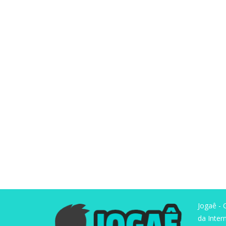
Jogaê - 
da Inter