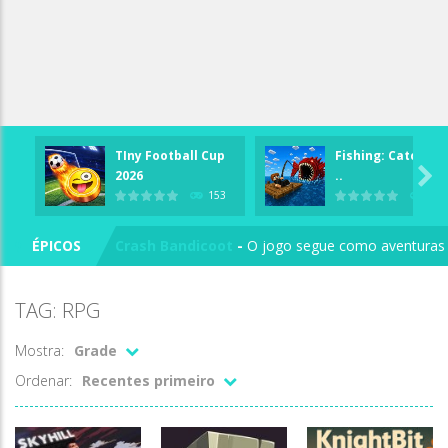
TIny Football Cup
Fishing: Catch th
Angry Birds
-
O Angry Birds se arrisca na Star Cu

2026
..
153
190
Super Bomberman
-
Super Bomberman foi o prim
ÉPICOS
Crash Bandicoot
-
O jogo segue como aventuras d
Super Smash Remix
-
Se tem saudades de jogar S
TAG: RPG
Subway Surf: Mônaco
-
Concordo – há muito temp
Mostra:
Grade
Plants vs Zombies
-
Só mesmo as plantas podem p
Ordenar:
Recentes primeiro
Tekken 3
-
Lute em cenários diferentes com os lu
Super Mario All-Stars
-
Super Mario All-Stars é u