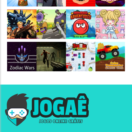
Zombie Defense: ..
136
Play
Play
Play
Play
Space Arena
164
Bottle Storm: Elite ..
Play
Play
Play
Play
164
Wrestling ..
141
Play
Play
Play
Play
Burger Here
149