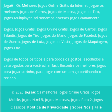
Jogaê - Os Melhores Jogos Online Grátis da Internet. Jogue os
Tank Strike ..
melhores Jogos de Carros, Jogos de Menina, Jogos de Tiro,
167
Jogos Multiplayer, adicionamos diversos jogos diariamente.
Jogos, Jogos Gratis, Jogos Online Gratis, Jogos de Carros, Jogos
Football Superstars ..
Infantis, Jogos de Tiro, Jogos do Mario, Jogos de Futebol, Jogos
143
de Guerra, Jogos de Luta, Jogos de Vestir, Jogos de Maquiagem,
Jogos Friv.
Jogos de todos os tipos e para todos os gostos, escolhidos e
catalogados para você achar fácil. Encontre os melhores jogos
para jogar sozinho, para jogar com um amigo partilhando o
teclado.
© 2020
Jogaê
: Os melhores Jogos Online Grátis. Jogos
Mobile, Jogos Html 5, Jogos Meninas, Jogos Para 2, Jogos
Clássicos.
Política de Privacidade
|
Sobre Nós
|
Fale