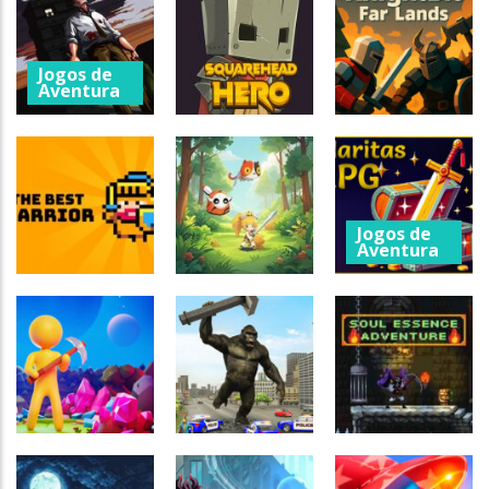
Mario Bros World
-
Mario Bros World um novo tip
Jogos de
Angry Birds
-
O Angry Birds se arrisca na Star Cu
Aventura
SKYHILL:
Jogos de
Jogos
Super Bomberman
-
Super Bomberman foi o prim
Aventura
Diversos
Escape From
the
Squarehead
KnightBit: Far
Skyscraper!
Hero
Lands
Jogos de
137
196
275
Aventura
Claritas
Jogos de
Jogos de
Tabuleiro
Estratégia
Dungeon
The Best
Fight for the
Crawler RPG
Warrior
Tree
DEMO
553
649
729
Jogos de
Jogos
Jogos de
Aventura
Diversos
Aventura