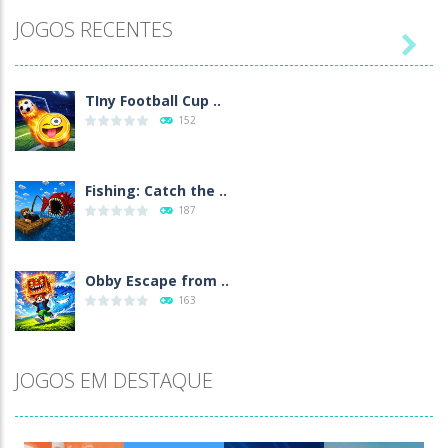
JOGOS RECENTES

TIny Football Cup ..
152
Fishing: Catch the ..
187
Obby Escape from ..
163
Meme Myth:Wukong
JOGOS EM DESTAQUE
136