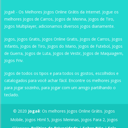
Jogaê - Os Melhores Jogos Online Grátis da Internet. Jogue os
Tank Strike ..
melhores Jogos de Carros, Jogos de Menina, Jogos de Tiro,
162
Jogos Multiplayer, adicionamos diversos jogos diariamente.
Jogos, Jogos Gratis, Jogos Online Gratis, Jogos de Carros, Jogos
Football Superstars ..
Infantis, Jogos de Tiro, Jogos do Mario, Jogos de Futebol, Jogos
135
de Guerra, Jogos de Luta, Jogos de Vestir, Jogos de Maquiagem,
Jogos Friv.
Jogos de todos os tipos e para todos os gostos, escolhidos e
catalogados para você achar fácil. Encontre os melhores jogos
para jogar sozinho, para jogar com um amigo partilhando o
teclado.
© 2020
Jogaê
: Os melhores Jogos Online Grátis. Jogos
Mobile, Jogos Html 5, Jogos Meninas, Jogos Para 2, Jogos