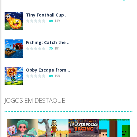
TIny Football Cup ..
149
Fishing: Catch the ..
181
Obby Escape from ..
158
Meme Myth:Wukong
JOGOS EM DESTAQUE
134
Velocity Breaker
164