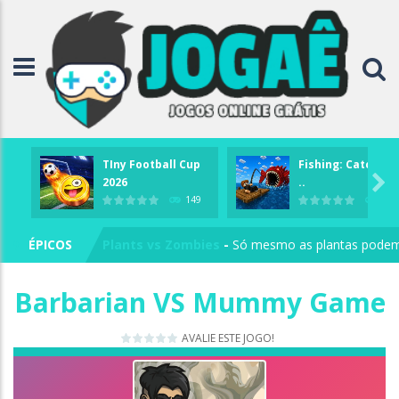
Angry Birds
-
O Angry Birds se arrisca na Star Cu
Super Bomberman
-
Super Bomberman foi o prim
Crash Bandicoot
-
O jogo segue como aventuras d
TIny Football Cup
Fishing: Catch th
Super Smash Remix
-
Se tem saudades de jogar S

2026
..
149
181
Subway Surf: Mônaco
-
Concordo – há muito temp
Plants vs Zombies
-
Só mesmo as plantas podem p
ÉPICOS
Tekken 3
-
Lute em cenários diferentes com os lu
Barbarian VS Mummy Game
Super Mario All-Stars
-
Super Mario All-Stars é u
AVALIE ESTE JOGO!
Mario Bros World
-
Mario Bros World um novo tip
Angry Birds
-
O Angry Birds se arrisca na Star Cu