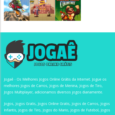
Jogaê
Jogaê
Jogaê
Jogaê
Jogaê
Jogaê
Jogaê
Jogaê - Os Melhores Jogos Online Grátis da Internet. Jogue os
melhores Jogos de Carros, Jogos de Menina, Jogos de Tiro,
Jogos Multiplayer, adicionamos diversos jogos diariamente.
Jogos, Jogos Gratis, Jogos Online Gratis, Jogos de Carros, Jogos
Infantis, Jogos de Tiro, Jogos do Mario, Jogos de Futebol, Jogos