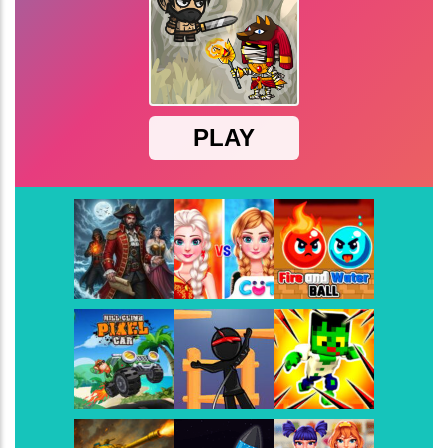
Super Bomberman
-
Super Bomberman foi o prim
Play
Play
Play