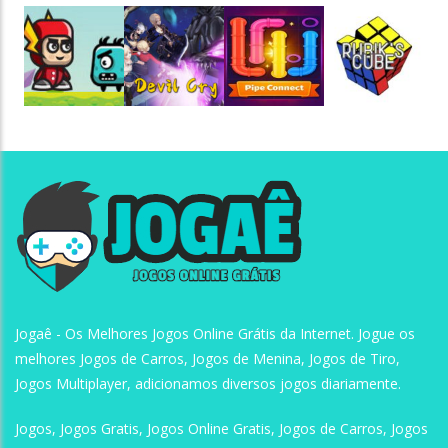
159
Bottle Storm: Elite ..
Play
Play
Play
Play
160
Wrestling ..
139
Play
Play
Play
Play
Burger Here
142
Jogaê - Os Melhores Jogos Online Grátis da Internet. Jogue os
Tank Strike ..
melhores Jogos de Carros, Jogos de Menina, Jogos de Tiro,
161
Jogos Multiplayer, adicionamos diversos jogos diariamente.
Jogos, Jogos Gratis, Jogos Online Gratis, Jogos de Carros, Jogos
Football Superstars ..