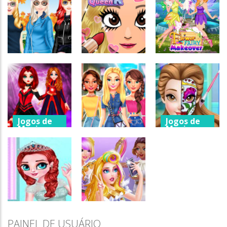
Mario Bros World
-
Mario Bros World um novo tip
Angry Birds
-
O Angry Birds se arrisca na Star Cu
Jogos de
Jogos de
Jogos de
Super Bomberman
-
Super Bomberman foi o prim
Meninas
Ação
Meninas
Modern
Make Up
Flower Fairy
Autumn Outfit
Queen R
Makeover
918
795
924
Jogos de
Jogos de
Meninas
Meninas
Jogos de
Meninas
Lady Strange
Princess Face
and Ruby
BFFs Trendy
Painting
Witch
Squad Fashion
Trend
931
676
782
Jogos de
Jogos de
Maquiagem
Meninas
PAINEL DE USUÁRIO