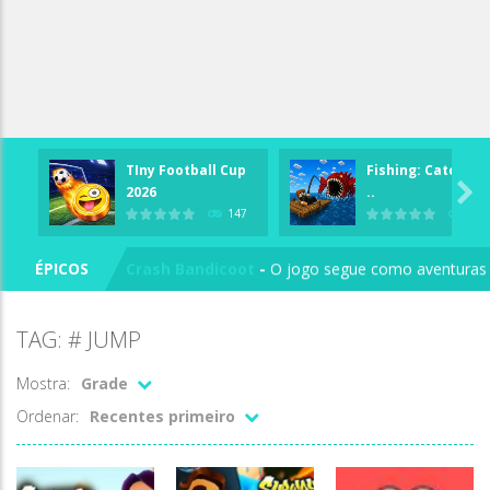
TIny Football Cup
Fishing: Catch th
Angry Birds
-
O Angry Birds se arrisca na Star Cu

2026
..
147
180
Super Bomberman
-
Super Bomberman foi o prim
ÉPICOS
Crash Bandicoot
-
O jogo segue como aventuras d
Super Smash Remix
-
Se tem saudades de jogar S
TAG: # JUMP
Subway Surf: Mônaco
-
Concordo – há muito temp
Mostra:
Grade
Plants vs Zombies
-
Só mesmo as plantas podem p
Ordenar:
Recentes primeiro
Tekken 3
-
Lute em cenários diferentes com os lu
Super Mario All-Stars
-
Super Mario All-Stars é u