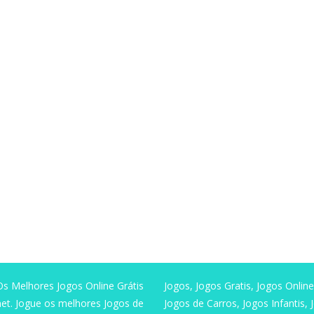
Os Melhores Jogos Online Grátis
Jogos, Jogos Gratis, Jogos Online
net. Jogue os melhores Jogos de
Jogos de Carros, Jogos Infantis,