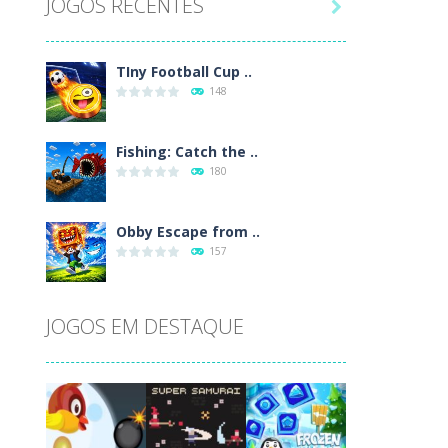
JOGOS RECENTES

TIny Football Cup ..
148
Fishing: Catch the ..
180
Obby Escape from ..
157
Meme Myth:Wukong
JOGOS EM DESTAQUE
134
Velocity Breaker
164