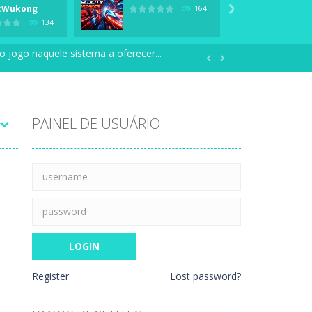
seus amigos, saia por...
:Wukong
164

134
jogo naquele sistema a oferecer...
ecisa enfrentar o cientista...


 O Super Smash Remix é parecido...
polícia das estações ferroviárias,...
PAINEL DE USUÁRIO
o com muita estratégia para impedir...
ason desperta sem a sua...
o essa versão é do Playstation,...
o: Super Mario Bros., Super Mario...
cê controla Mario tocando enquanto...
Register
Lost password?
seus amigos, saia por...
jogo naquele sistema a oferecer...