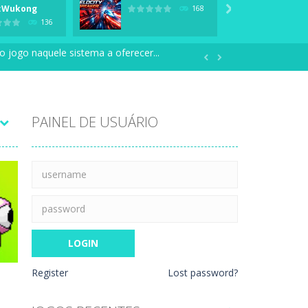
seus amigos, saia por...
:Wukong
168

136
jogo naquele sistema a oferecer...
ecisa enfrentar o cientista...


 O Super Smash Remix é parecido...
polícia das estações ferroviárias,...
PAINEL DE USUÁRIO
o com muita estratégia para impedir...
ason desperta sem a sua...
o essa versão é do Playstation,...
o: Super Mario Bros., Super Mario...
cê controla Mario tocando enquanto...
Register
Lost password?
seus amigos, saia por...
jogo naquele sistema a oferecer...