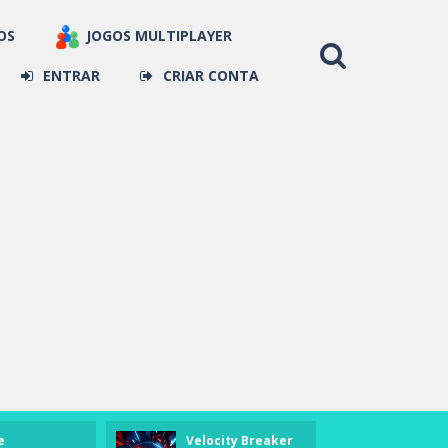
OS
JOGOS MULTIPLAYER
ENTRAR
CRIAR CONTA
e
Velocity Breaker
Space