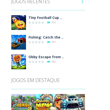
JOGOS RECENTES

02K
TIny Football Cup ..
153
Fishing: Catch the ..
191
Obby Escape from ..
165
Meme Myth:Wukong
JOGOS EM DESTAQUE
136
Velocity Breaker
168