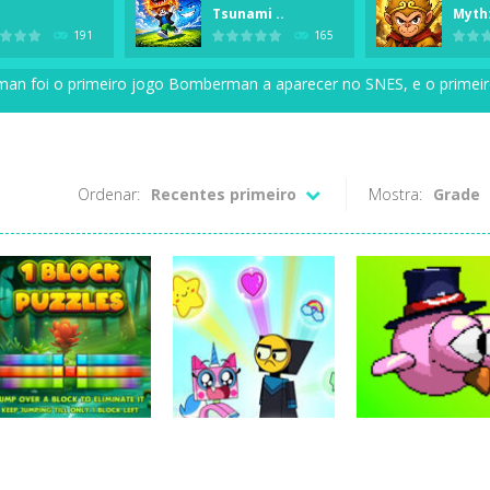
ca na Star Cup enquanto enfrenta oponentes individuais! Compita com 
Tsunami ..
Myth
191
165
n foi o primeiro jogo Bomberman a aparecer no SNES, e o primeiro 
o aventuras de Crash , um marsupial geneticamente modificado que pr
es de jogar Super Smash Flash 2, então, há motivos para ficar feliz!
há muito tempo não havia notícias de nosso amante para incomodar a 
Ordenar:
Recentes primeiro
Mostra:
Grade
antas podem parar o ataque dos zumbis. Coloque as plantas no camp
na estrada, tentando desviar de uma mulher em meio ao nevoeiro, M
tes com os lutadores especiais, os combates especiais do Tekken Com
All-Stars é uma compilação de quatro jogos eletrônicos da série Mari
d um novo tipo de jogo Mario que você pode jogar com uma mão. Vo
ca na Star Cup enquanto enfrenta oponentes individuais! Compita com 
n foi o primeiro jogo Bomberman a aparecer no SNES, e o primeiro 