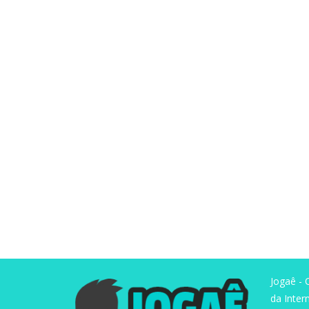
Jogaê - 
da Inter