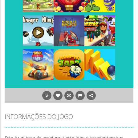
Play
Play
Play
Play
Play
Play
Play
Play
Play
Play
Play
Play
INFORMAÇÕES DO JOGO
Este é um jogo de aventura. Neste jogo o jogador tem que