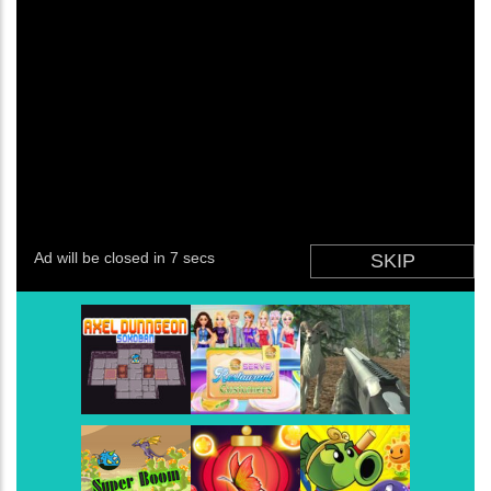
Super Bomberman
-
Super Bomberman foi o prim