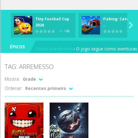
TIny Football Cup
Fishing: Catch th
Angry Birds
-
O Angry Birds se arrisca na Star Cu

2026
..
149
181
Super Bomberman
-
Super Bomberman foi o prim
ÉPICOS
Crash Bandicoot
-
O jogo segue como aventuras d
Super Smash Remix
-
Se tem saudades de jogar S
TAG: ARREMESSO
Subway Surf: Mônaco
-
Concordo – há muito temp
Mostra:
Grade
Plants vs Zombies
-
Só mesmo as plantas podem p
Ordenar:
Recentes primeiro
Tekken 3
-
Lute em cenários diferentes com os lu
Super Mario All-Stars
-
Super Mario All-Stars é u
Mario Bros World
-
Mario Bros World um novo tip
Angry Birds
-
O Angry Birds se arrisca na Star Cu