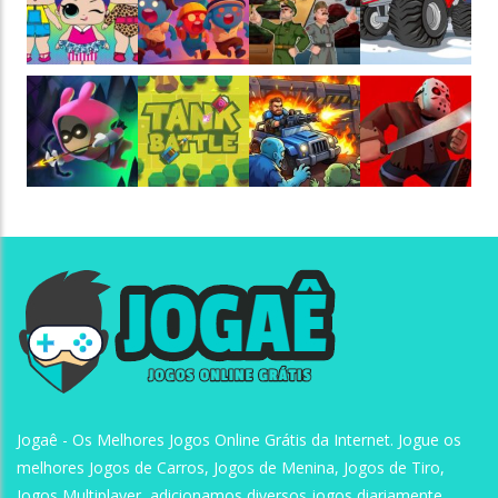
Play
Play
Play
Play
Space Arena
162
Bottle Storm: Elite ..
Play
Play
Play
Play
160
Wrestling ..
139
Play
Play
Play
Play
Burger Here
144
Jogaê - Os Melhores Jogos Online Grátis da Internet. Jogue os
Tank Strike ..
melhores Jogos de Carros, Jogos de Menina, Jogos de Tiro,
162
Jogos Multiplayer, adicionamos diversos jogos diariamente.