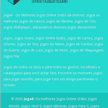
Jogaê - Os Melhores Jogos Online Grátis da Internet. Jogue os
melhores Jogos de Carros, Jogos de Menina, Jogos de Tiro,
Jogos Multiplayer, adicionamos diversos jogos diariamente.
Jogos, Jogos Gratis, Jogos Online Gratis, Jogos de Carros, Jogos
Infantis, Jogos de Tiro, Jogos do Mario, Jogos de Futebol, Jogos
de Guerra, Jogos de Luta, Jogos de Vestir, Jogos de Maquiagem,
Jogos Friv.
Jogos de todos os tipos e para todos os gostos, escolhidos e
catalogados para você achar fácil. Encontre os melhores jogos
para jogar sozinho, para jogar com um amigo partilhando o
teclado.
© 2020
Jogaê
: Os melhores Jogos Online Grátis. Jogos
Mobile, Jogos Html 5, Jogos Meninas, Jogos Para 2, Jogos