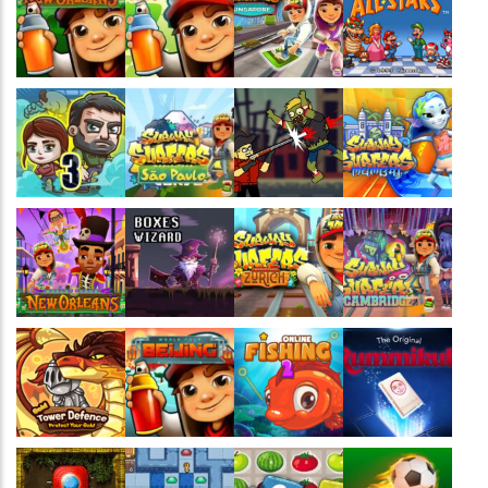
Jogaê
Jogaê
Jogaê
Jogaê
Jogaê
Jogaê
Jogaê
Jogaê
Jogaê
Jogaê
Jogaê
Jogaê