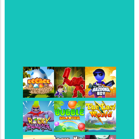
Super Mario All-Stars
-
Super Mario All-Stars é u
Mario Bros World
-
Mario Bros World um novo tip
Angry Birds
-
O Angry Birds se arrisca na Star Cu
Super Bomberman
-
Super Bomberman foi o prim
Play
Play
Play