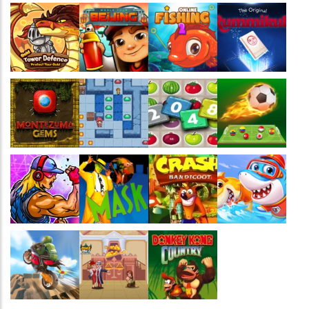
Jogaê
Jogaê
Jogaê
Jogaê
Jogaê
Jogaê
Jogaê
Jogaê
Jogaê
Jogaê
Jogaê
Jogaê
Jogaê
Jogaê
Jogaê
Jogaê