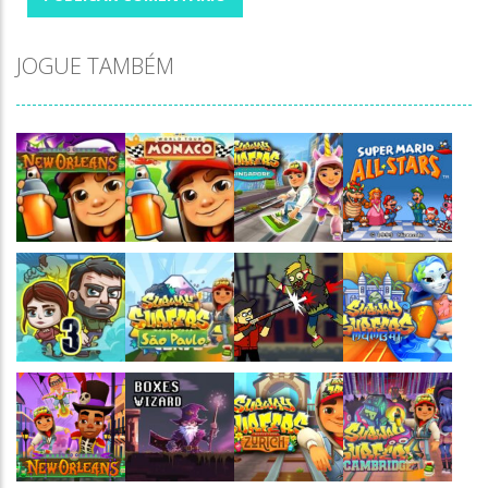
JOGUE TAMBÉM
Jogaê
Jogaê
Jogaê
Jogaê
Jogaê
Jogaê
Jogaê
Jogaê