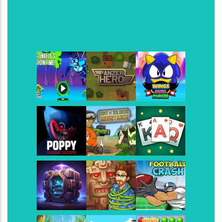
Play
Play
Play
Play
Play
Play