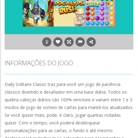
Play
Play
Play
Play
Play
Play
INFORMAÇÕES DO JOGO
Daily Solitaire Classic traz para você um jogo de paciência
clássico divertido e desafiador em uma base diária. Todos os
quebra-cabeças diários são 100% vencíveis e variam entre 1 e 3
modos de jogo de sorteio de cartas para mantê-los atualizados.
Se você quiser mais, pode, é claro, jogar quantas rodadas
quiser. Com o tempo, você poderá desbloquear
personalizações para as cartas, o fundo e até mesmo