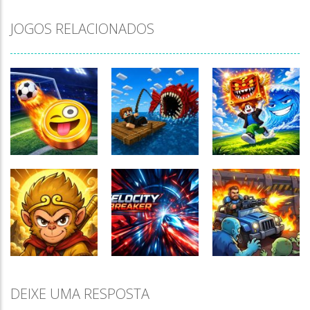
JOGOS RELACIONADOS
Fishing: Catch
Obby Escape
TIny Football
the Secret
from Tsunami
Cup 2026
Brainrot
Brainrot
147
180
156
Zombie
DEIXE UMA RESPOSTA
Meme
Velocity
Defense: Last