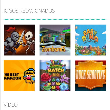
JOGOS RELACIONADOS
Baby Dino
Cave Crusade
ZombsmiS
Planet
242
290
485
VIDEO
The Best
Garden Match
DuckShooting