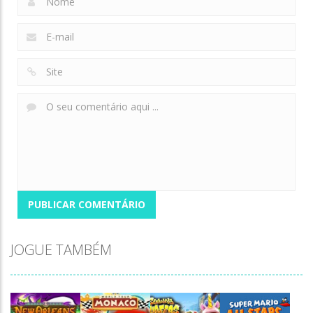
JOGUE TAMBÉM