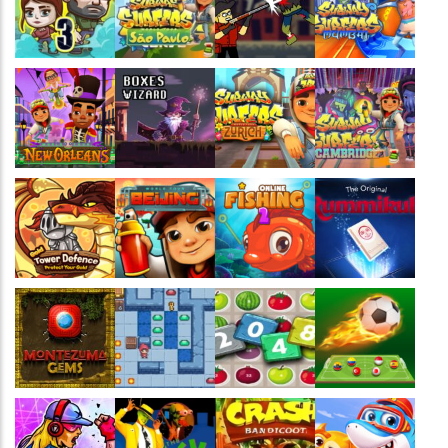
Jogaê
Jogaê
Jogaê
Jogaê
Jogaê
Jogaê
Jogaê
Jogaê
Jogaê
Jogaê
Jogaê
Jogaê
Jogaê
Jogaê
Jogaê
Jogaê