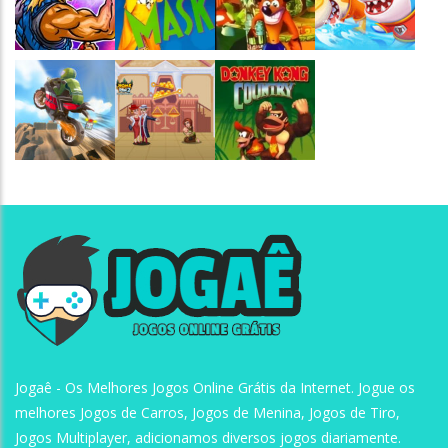
Jogaê
Jogaê
Jogaê
Jogaê
Jogaê
Jogaê
Jogaê
Jogaê
Jogaê
Jogaê
Jogaê
Jogaê - Os Melhores Jogos Online Grátis da Internet. Jogue os
melhores Jogos de Carros, Jogos de Menina, Jogos de Tiro,
Jogos Multiplayer, adicionamos diversos jogos diariamente.