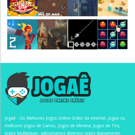
Play
Play
Play
Play
Space Arena
163
Bottle Storm: Elite ..
Play
Play
Play
Play
163
Wrestling ..
140
Play
Play
Play
Play
Burger Here
148
Jogaê - Os Melhores Jogos Online Grátis da Internet. Jogue os
Tank Strike ..
melhores Jogos de Carros, Jogos de Menina, Jogos de Tiro,
165
Jogos Multiplayer, adicionamos diversos jogos diariamente.