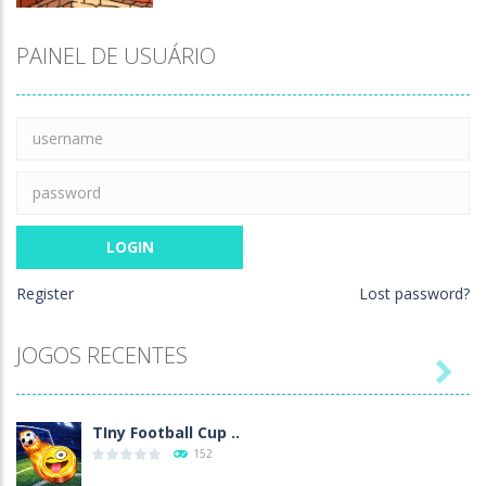
Empire Rush
Rome Wars
PAINEL DE USUÁRIO
Tower
Defense
709
Register
Lost password?
JOGOS RECENTES

TIny Football Cup ..
152