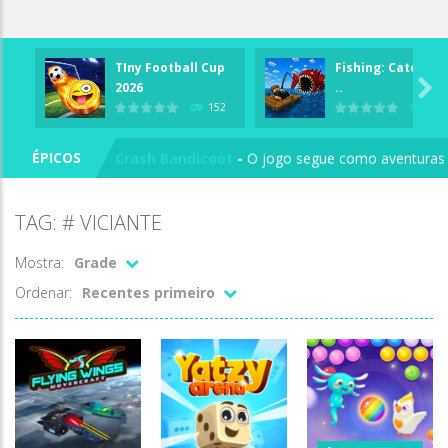
TIny Football Cup
Fishing: Catch th
Angry Birds
-
O Angry Birds se arrisca na Star Cu

2026
..
152
187
Super Bomberman
-
Super Bomberman foi o prim
ÉPICOS
Crash Bandicoot
-
O jogo segue como aventuras d
Super Smash Remix
-
Se tem saudades de jogar S
TAG: # VICIANTE
Subway Surf: Mônaco
-
Concordo – há muito temp
Mostra:
Grade
Plants vs Zombies
-
Só mesmo as plantas podem p
Ordenar:
Recentes primeiro
Tekken 3
-
Lute em cenários diferentes com os lu
Super Mario All-Stars
-
Super Mario All-Stars é u
Mario Bros World
-
Mario Bros World um novo tip
Angry Birds
-
O Angry Birds se arrisca na Star Cu