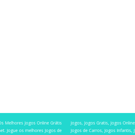
Os Melhores Jogos Online Grátis
Jogos, Jogos Gratis, Jogos Online
net. Jogue os melhores Jogos de
Jogos de Carros, Jogos Infantis,