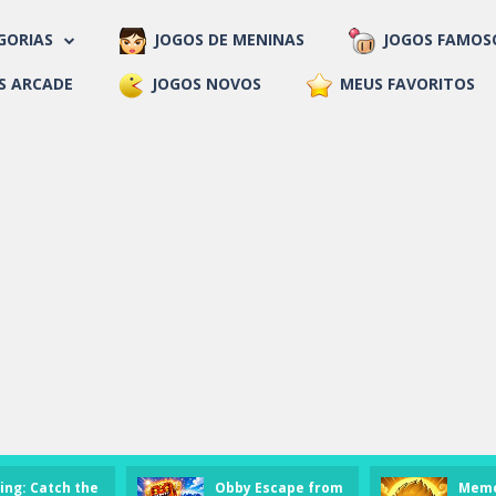
GORIAS
JOGOS DE MENINAS
JOGOS FAMOS
de Educar
 3D
 Arcade
 Clássicos
 de Esporte
 de Meninas
 Multiplayer
 Puzzles
s de 2
s de Ação
s de Aventura
s de Corrida
s de Estratégia
s de Luta
s de Tiro
S ARCADE
JOGOS NOVOS
MEUS FAVORITOS
ing: Catch the
Obby Escape from
Mem