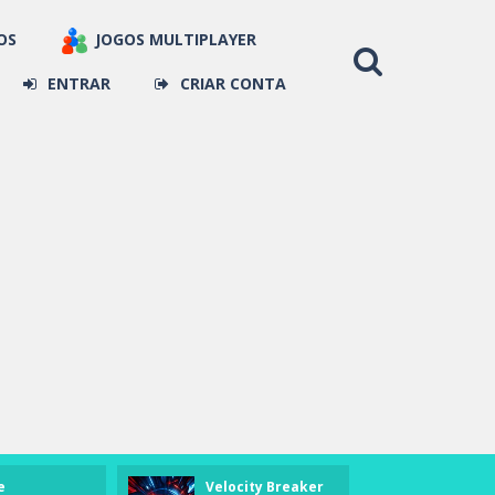
OS
JOGOS MULTIPLAYER
ENTRAR
CRIAR CONTA
e
Velocity Breaker
Space