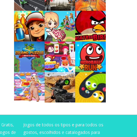
Space Arena
162
Zombie Defense: ..
Play
Play
Play
133
Bottle Storm: Elite ..
161
Play
Play
Play
Wrestling ..
140
Play
Play
Play
Burger Here
144
 Gratis,
Jogos de todos os tipos e para todos os
Play
Play
Play
Tank Strike ..
 Jogos de
gostos, escolhidos e catalogados para
163