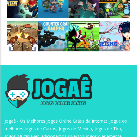
Play
Play
Play
Play
Space Arena
164
Bottle Storm: Elite ..
Play
Play
Play
Play
164
Wrestling ..
141
Play
Play
Play
Play
Burger Here
149
Jogaê - Os Melhores Jogos Online Grátis da Internet. Jogue os
Tank Strike ..
melhores Jogos de Carros, Jogos de Menina, Jogos de Tiro,
167
Jogos Multiplayer, adicionamos diversos jogos diariamente.