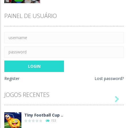
Super Bomberman
-
Super Bomberman foi o prim
Jogos
PAINEL DE USUÁRIO
Novos
Sticka Stacka
829
Register
Lost password?
JOGOS RECENTES

TIny Football Cup ..
153