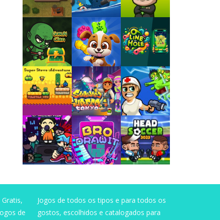
Space Arena
164
Zombie Defense: ..
Play
Play
Play
136
Bottle Storm: Elite ..
165
Play
Play
Play
Wrestling ..
141
Play
Play
Play
Burger Here
149
 Gratis,
Jogos de todos os tipos e para todos os
Play
Play
Play
Tank Strike ..
 Jogos de
gostos, escolhidos e catalogados para
167