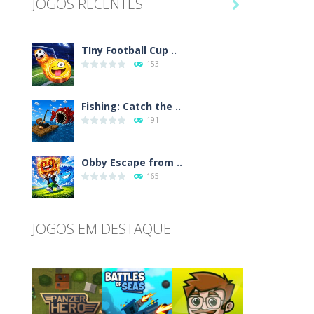
JOGOS RECENTES

TIny Football Cup ..
153
Fishing: Catch the ..
191
Obby Escape from ..
165
Meme Myth:Wukong
JOGOS EM DESTAQUE
136
Velocity Breaker
168