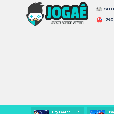
CATE
Jogos 
Jogos
Jogos
Jogos
Jogos
Jogos
Jogos
Jogos
Jogo
Jogo
Jogo
Jogo
Jogo
Jogo
Jogo
JOGO
TIny Football Cup
Fish