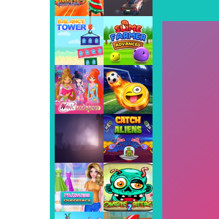
Play
Play
Play
Play
Play
Play
Play
Play