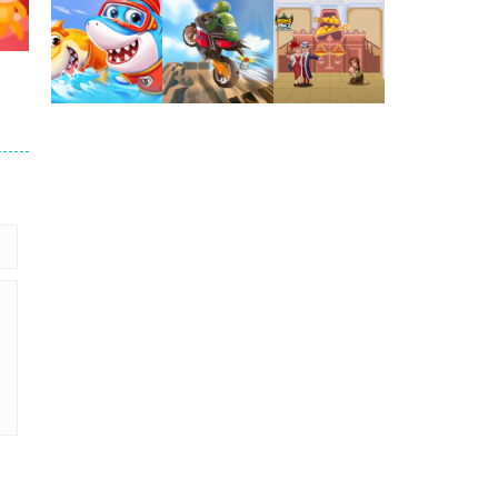
152
Jogaê
Jogaê
Jogaê
251
Jogaê
Jogaê
Jogaê