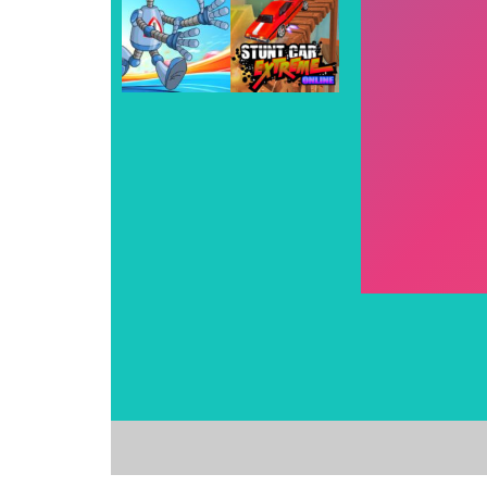
Play
Play
Play
Play