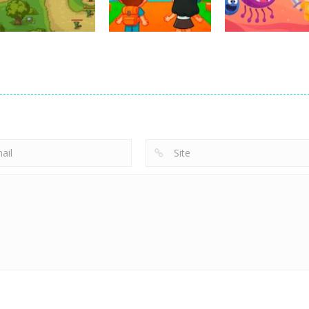
143
139
Obby Universe:
Defense Tower
Mini Games
Health
2025
Online
Protection
231
269