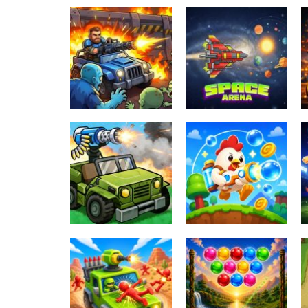
Fishing: Catch
TIny Football Cup
the Secret
2026
Brainrot
155
192
Zombie Defense:
Last Stand
Space Arena
137
164
Tank Strike
Wasteland Rogue
Bubble Blasters