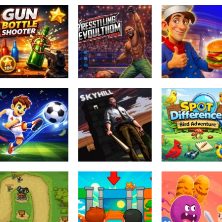
Obby Escape
from Tsunami
Meme
Brainrot
Myth:Wukong
Velocity Breake
165
137
Bottle Storm:
Wrestling
Elite Beach
Revolution Arena
Burger Here
165
142
SKYHILL: Escape
Football
From the
Spot Differenc
Superstars 2026
Skyscraper!
Bird Adventure