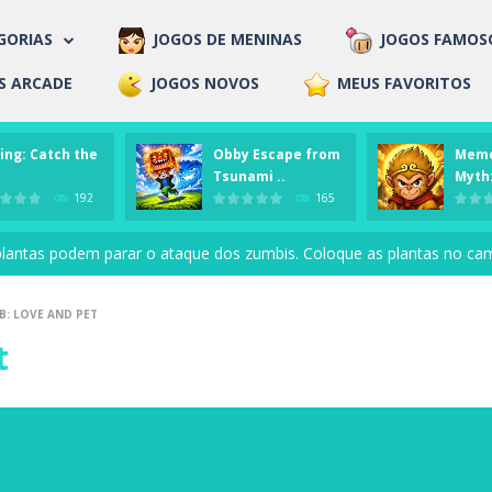
n foi o primeiro jogo Bomberman a aparecer no SNES, e o primeiro 
GORIAS
JOGOS DE MENINAS
JOGOS FAMOS
de Educar
 3D
 Arcade
 Clássicos
 de Esporte
 de Meninas
 Multiplayer
 Puzzles
s de 2
s de Ação
s de Aventura
s de Corrida
s de Estratégia
s de Luta
s de Tiro
o aventuras de Crash , um marsupial geneticamente modificado que pr
S ARCADE
JOGOS NOVOS
MEUS FAVORITOS
es de jogar Super Smash Flash 2, então, há motivos para ficar feliz!
ing: Catch the
Obby Escape from
Mem
há muito tempo não havia notícias de nosso amante para incomodar a 
Tsunami ..
Myth
192
165
antas podem parar o ataque dos zumbis. Coloque as plantas no camp
na estrada, tentando desviar de uma mulher em meio ao nevoeiro, M
tes com os lutadores especiais, os combates especiais do Tekken Com
B: LOVE AND PET
All-Stars é uma compilação de quatro jogos eletrônicos da série Mari
t
d um novo tipo de jogo Mario que você pode jogar com uma mão. Vo
ca na Star Cup enquanto enfrenta oponentes individuais! Compita com 
n foi o primeiro jogo Bomberman a aparecer no SNES, e o primeiro 