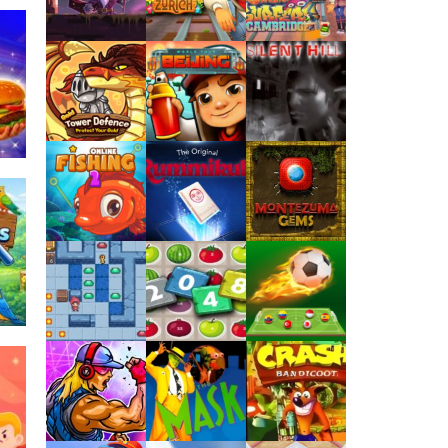
Jogaê
Jogaê
Jogaê
r
168
Jogaê
Jogaê
Jogaê
Jogaê
Jogaê
Jogaê
151
Jogaê
Jogaê
Jogaê
es
Jogaê
Jogaê
Jogaê