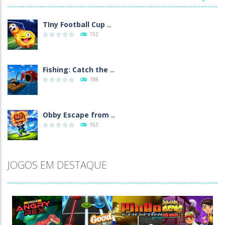
TIny Football Cup ..
152
Fishing: Catch the ..
188
Obby Escape from ..
163
Meme Myth:Wukong
JOGOS EM DESTAQUE
136
Velocity Breaker
168