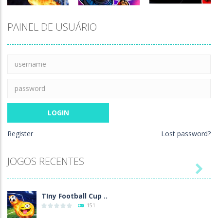
Jogos de
Super Bomberman
-
Super Bomberman foi o prim
Ação
Jogos de
Jogos de
PAINEL DE USUÁRIO
Ação
Corrida
Moon Clash
Heroes
Roar of City
Police Chase
719
687
846
Register
Lost password?
JOGOS RECENTES

TIny Football Cup ..
151