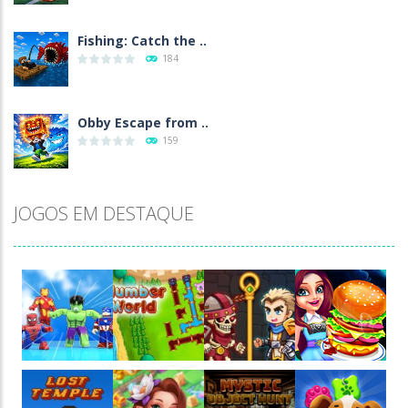
Fishing: Catch the ..
184
Obby Escape from ..
159
Meme Myth:Wukong
JOGOS EM DESTAQUE
136
Velocity Breaker
167
Zombie Defense: ..
134