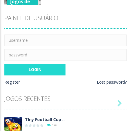
Jogos de
Aventura
Super Bomberman
-
Super Bomberman foi o prim
Super
PAINEL DE USUÁRIO
Penguboy
Game
910
Register
Lost password?
JOGOS RECENTES

TIny Football Cup ..
148