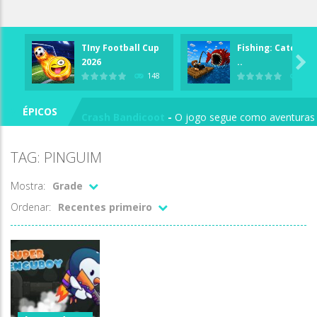
TIny Football Cup
Fishing: Catch th
Angry Birds
-
O Angry Birds se arrisca na Star Cu

2026
..
148
180
Super Bomberman
-
Super Bomberman foi o prim
ÉPICOS
Crash Bandicoot
-
O jogo segue como aventuras d
Super Smash Remix
-
Se tem saudades de jogar S
TAG: PINGUIM
Subway Surf: Mônaco
-
Concordo – há muito temp
Mostra:
Grade
Plants vs Zombies
-
Só mesmo as plantas podem p
Ordenar:
Recentes primeiro
Tekken 3
-
Lute em cenários diferentes com os lu
Super Mario All-Stars
-
Super Mario All-Stars é u
Mario Bros World
-
Mario Bros World um novo tip
Angry Birds
-
O Angry Birds se arrisca na Star Cu