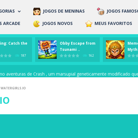
GORIAS
JOGOS DE MENINAS
JOGOS FAMOS
de Educar
 3D
 Arcade
 Clássicos
 de Esporte
 de Meninas
 Multiplayer
 Puzzles
s de 2
s de Ação
s de Aventura
s de Corrida
s de Estratégia
s de Luta
s de Tiro
S ARCADE
JOGOS NOVOS
MEUS FAVORITOS
ing: Catch the
Obby Escape from
Mem
ca na Star Cup enquanto enfrenta oponentes individuais! Compita com 
Tsunami ..
Myth
187
162
n foi o primeiro jogo Bomberman a aparecer no SNES, e o primeiro 
o aventuras de Crash , um marsupial geneticamente modificado que pr
es de jogar Super Smash Flash 2, então, há motivos para ficar feliz!
 WATERGIRLS.IO
há muito tempo não havia notícias de nosso amante para incomodar a 
.IO
antas podem parar o ataque dos zumbis. Coloque as plantas no camp
na estrada, tentando desviar de uma mulher em meio ao nevoeiro, M
tes com os lutadores especiais, os combates especiais do Tekken Com