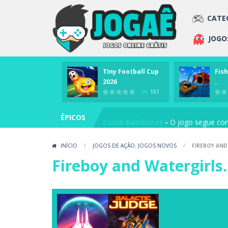
CATE
Jogos 
Jogos
Jogos
Jogos
Jogos
Jogos
Jogos
Jogos
Jogo
Jogo
Jogo
Jogo
Jogo
Jogo
Jogo
JOGO
TIny Football Cup
Fish
Angry Birds
-
O Angry Birds se arris
2026
..
151
Super Bomberman
-
Super Bomberma
ÉPICOS
Crash Bandicoot
-
O jogo segue com
Super Smash Remix
-
Se tem saudad
INÍCIO
/
JOGOS DE AÇÃO
,
JOGOS NOVOS
/
FIREBOY AND
Subway Surf: Mônaco
-
Concordo – 
Fireboy and Watergirls
Plants vs Zombies
-
Só mesmo as pl
Silent Hill
-
Após sofrer um acidente 
Tekken 3
-
Lute em cenários diferen