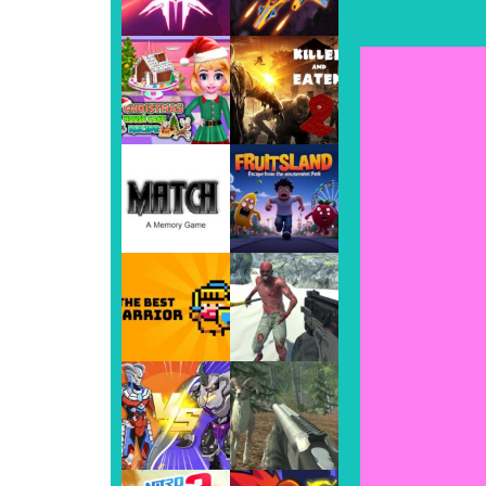
Super Mario All-Stars
-
Super Mario 
Mario Bros World
-
Mario Bros Worl
Angry Birds
-
O Angry Birds se arris
Play
Play
Super Bomberman
-
Super Bomberma
Play
Play
Play
Play
Play
Play