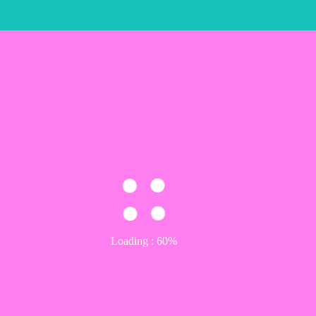
All-Stars é uma compilação de quatro jogos eletrônicos da série Mari
d um novo tipo de jogo Mario que você pode jogar com uma mão. Vo
ca na Star Cup enquanto enfrenta oponentes individuais! Compita com 
n foi o primeiro jogo Bomberman a aparecer no SNES, e o primeiro 