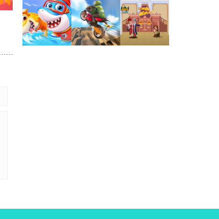
Jogaê
Jogaê
Jogaê
249
Jogaê
Jogaê
Jogaê