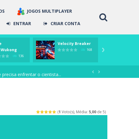
OS
JOGOS MULTIPLAYER
ENTRAR
CRIAR CONTA
e
Velocity Breaker
Zombi
seus amigos, saia por...
:Wukong
Last ..
168

136
jogo naquele sistema a oferecer...
ecisa enfrentar o cientista...


 O Super Smash Remix é parecido...
polícia das estações ferroviárias,...
o com muita estratégia para impedir...
(
1
Voto(s), Média:
5,00
de 5)
ason desperta sem a sua...
o essa versão é do Playstation,...