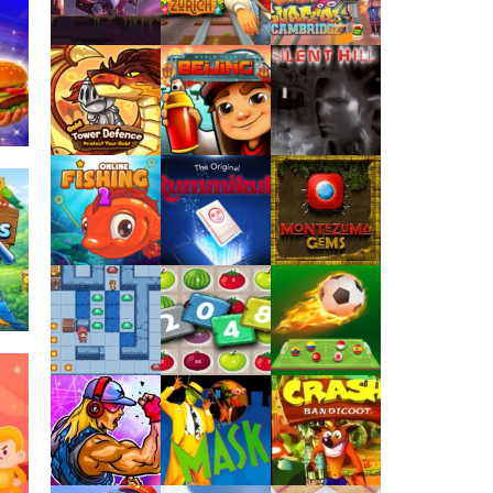
Jogaê
Jogaê
Jogaê
r
168
Jogaê
Jogaê
Jogaê
Jogaê
Jogaê
Jogaê
148
Jogaê
Jogaê
Jogaê
es
Jogaê
Jogaê
Jogaê
150