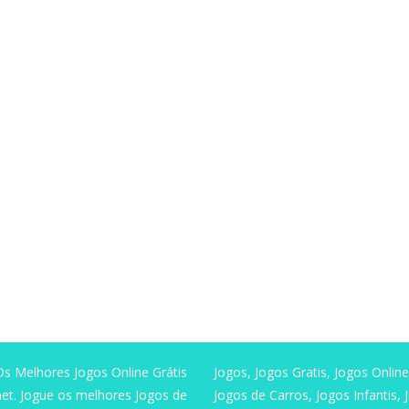
Os Melhores Jogos Online Grátis
Jogos, Jogos Gratis, Jogos Online
net. Jogue os melhores Jogos de
Jogos de Carros, Jogos Infantis,