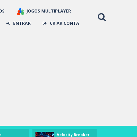
OS
JOGOS MULTIPLAYER
ENTRAR
CRIAR CONTA
e
Velocity Breaker
Space