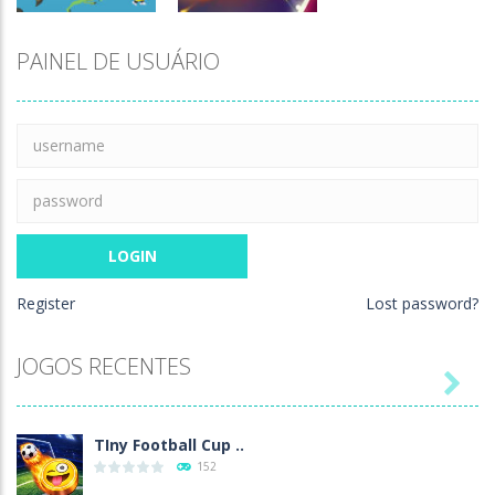
Jogos de
Super Bomberman
-
Super Bomberman foi o prim
Jogos de
Tiro
Aventura
PAINEL DE USUÁRIO
Bullet League
Jurassic Theft
Robogeddon
1.13K
864
Register
Lost password?
JOGOS RECENTES

TIny Football Cup ..
152