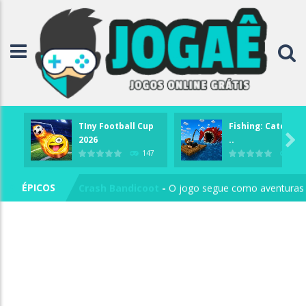
TIny Football Cup
Fishing: Catch th
Angry Birds
-
O Angry Birds se arrisca na Star Cu

2026
..
147
179
Super Bomberman
-
Super Bomberman foi o prim
ÉPICOS
Crash Bandicoot
-
O jogo segue como aventuras d
Super Smash Remix
-
Se tem saudades de jogar S
Subway Surf: Mônaco
-
Concordo – há muito temp
Plants vs Zombies
-
Só mesmo as plantas podem p
Tekken 3
-
Lute em cenários diferentes com os lu