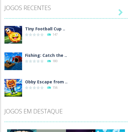
JOGOS RECENTES

TIny Football Cup ..
147
Fishing: Catch the ..
180
Obby Escape from ..
156
Meme Myth:Wukong
JOGOS EM DESTAQUE
133