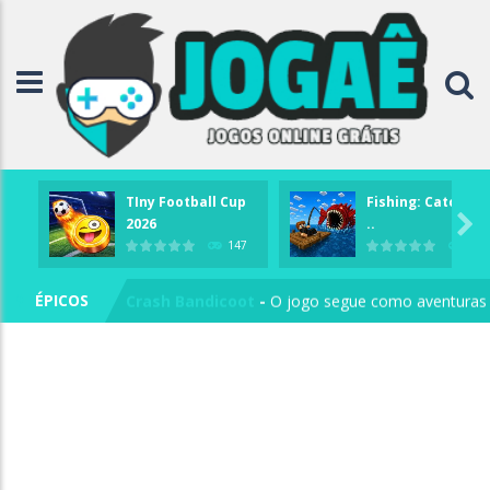
TIny Football Cup
Fishing: Catch th
Angry Birds
-
O Angry Birds se arrisca na Star Cu

2026
..
147
180
Super Bomberman
-
Super Bomberman foi o prim
ÉPICOS
Crash Bandicoot
-
O jogo segue como aventuras d
Super Smash Remix
-
Se tem saudades de jogar S
Subway Surf: Mônaco
-
Concordo – há muito temp
Plants vs Zombies
-
Só mesmo as plantas podem p
Tekken 3
-
Lute em cenários diferentes com os lu