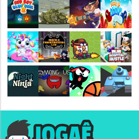
Velocity Breaker
161
Zombie Defense: ..
132
Play
Play
Play
Play
Space Arena
159
Bottle Storm: Elite ..
Play
Play
Play
Play
160
Wrestling ..
139
Play
Play
Play
Play