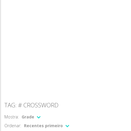
Super Mario All-Stars
-
Super Mario All-Stars é u
Mario Bros World
-
Mario Bros World um novo tip
Angry Birds
-
O Angry Birds se arrisca na Star Cu
Super Bomberman
-
Super Bomberman foi o prim
TAG: # CROSSWORD
Mostra:
Grade
Ordenar:
Recentes primeiro