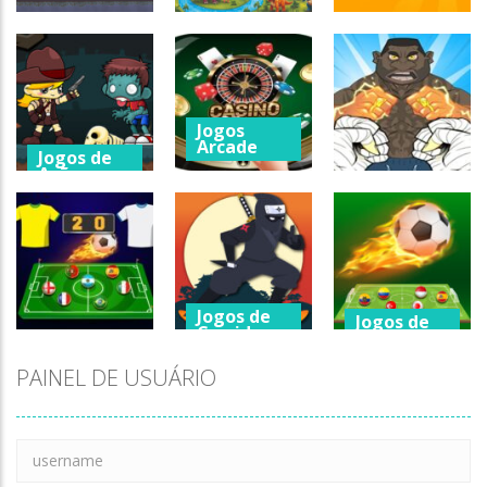
Jogos de
Jogos de
Jogos de
Super Bomberman
-
Super Bomberman foi o prim
Tiro
Tabuleiro
Tabuleiro
Zombie City
Baby Dino
The Best
Rescue
Planet
Warrior
Jogos
534
485
552
Arcade
Jogos de
Ação
Billionaire
Jogos de
Esporte
Zombie
Casino Slots –
Attack:
The Best Fruit
Street Fight
Defense
Machin
King
585
679
731
Jogos de
Jogos de
Corrida
Esporte
Jogos de
Esporte
Lava And
Soccer Caps
PAINEL DE USUÁRIO
Soccer Caps
Ninja
Game
League
Skateboard
815
797
1.09K