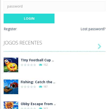
Register
Lost password?
JOGOS RECENTES

TIny Football Cup ..
152
Fishing: Catch the ..
187
Obby Escape from ..
163