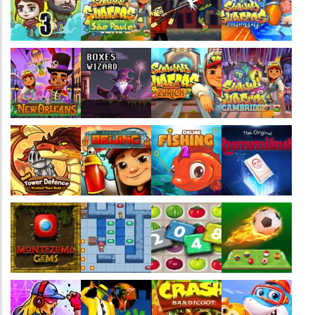
Jogaê
Jogaê
Jogaê
Jogaê
Jogaê
Jogaê
Jogaê
Jogaê
Jogaê
Jogaê
Jogaê
Jogaê
Jogaê
Jogaê
Jogaê
Jogaê