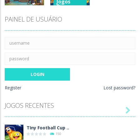
Jogos
Diversos
Jogos
Super Bomberman
-
Super Bomberman foi o prim
Diversos
Idle Fishing
PAINEL DE USUÁRIO
Tower
Game. Catch
Defense 2
fish.
545
793
Register
Lost password?
JOGOS RECENTES

TIny Football Cup ..
150