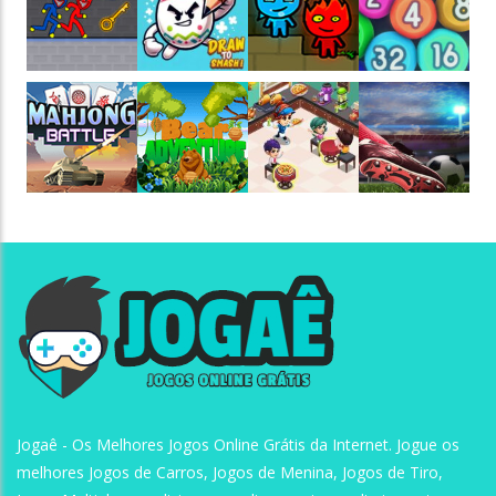
Play
Play
Play
Play
Space Arena
162
Bottle Storm: Elite ..
Play
Play
Play
Play
160
Wrestling ..
139
Play
Play
Play
Play
Burger Here
144
Jogaê - Os Melhores Jogos Online Grátis da Internet. Jogue os
Tank Strike ..
melhores Jogos de Carros, Jogos de Menina, Jogos de Tiro,
162