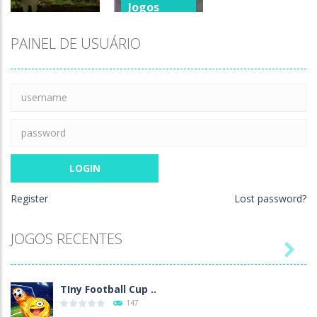
Jogos
Arcade
Jogos de
Super Bomberman
-
Super Bomberman foi o prim
Aventura
Tangle
PAINEL DE USUÁRIO
Shapik The
Master 3D
Quest
780
1.18K
Register
Lost password?
JOGOS RECENTES

TIny Football Cup ..
147