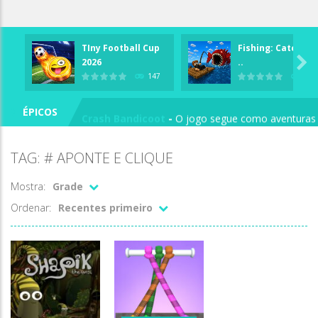
TIny Football Cup
Fishing: Catch th
Angry Birds
-
O Angry Birds se arrisca na Star Cu

2026
..
147
180
Super Bomberman
-
Super Bomberman foi o prim
ÉPICOS
Crash Bandicoot
-
O jogo segue como aventuras d
Super Smash Remix
-
Se tem saudades de jogar S
TAG: # APONTE E CLIQUE
Subway Surf: Mônaco
-
Concordo – há muito temp
Mostra:
Grade
Plants vs Zombies
-
Só mesmo as plantas podem p
Ordenar:
Recentes primeiro
Tekken 3
-
Lute em cenários diferentes com os lu
Super Mario All-Stars
-
Super Mario All-Stars é u
Mario Bros World
-
Mario Bros World um novo tip
Angry Birds
-
O Angry Birds se arrisca na Star Cu