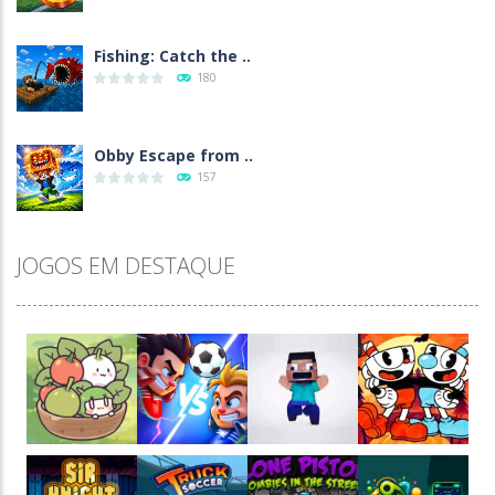
Fishing: Catch the ..
180
Obby Escape from ..
157
Meme Myth:Wukong
JOGOS EM DESTAQUE
134
Velocity Breaker
163
Zombie Defense: ..
133