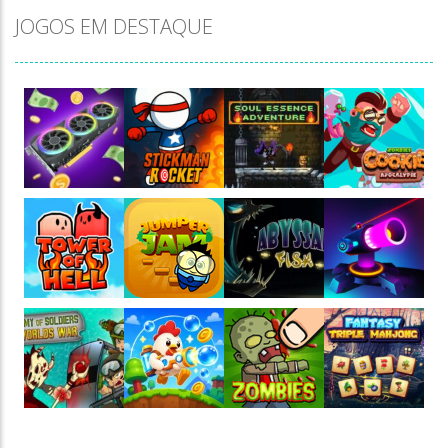
Meme Myth:Wukong
JOGOS EM DESTAQUE
136
Velocity Breaker
168
Zombie Defense: ..
134
Play
Play
Play
Play
Space Arena
163
Bottle Storm: Elite ..
Play
Play
Play
Play
163