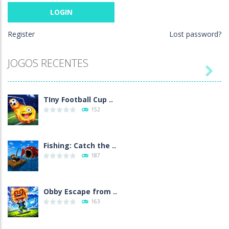
Register
Lost password?
JOGOS RECENTES

TIny Football Cup ..
152
Fishing: Catch the ..
187
Obby Escape from ..
163